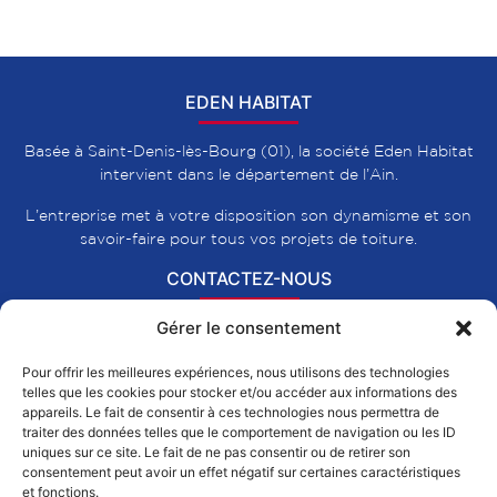
EDEN HABITAT
Basée à Saint-Denis-lès-Bourg (01), la société Eden Habitat
intervient dans le département de l’Ain.
L’entreprise met à votre disposition son dynamisme et son
savoir-faire pour tous vos projets de toiture.
CONTACTEZ-NOUS
Gérer le consentement
375, Impasse du Calidon
Pour offrir les meilleures expériences, nous utilisons des technologies
01000-Saint-Denis-lès-Bourg
telles que les cookies pour stocker et/ou accéder aux informations des
0474215447
appareils. Le fait de consentir à ces technologies nous permettra de
traiter des données telles que le comportement de navigation ou les ID
contact@eden-habitat.net
uniques sur ce site. Le fait de ne pas consentir ou de retirer son
consentement peut avoir un effet négatif sur certaines caractéristiques
ZONE D'INTERVENTIONS
et fonctions.