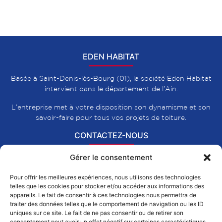
EDEN HABITAT
Basée à Saint-Denis-lès-Bourg (01), la société Eden Habitat
intervient dans le département de l’Ain.
L’entreprise met à votre disposition son dynamisme et son
savoir-faire pour tous vos projets de toiture.
CONTACTEZ-NOUS
Gérer le consentement
375, Impasse du Calidon
Pour offrir les meilleures expériences, nous utilisons des technologies
01000-Saint-Denis-lès-Bourg
telles que les cookies pour stocker et/ou accéder aux informations des
0474215447
appareils. Le fait de consentir à ces technologies nous permettra de
traiter des données telles que le comportement de navigation ou les ID
contact@eden-habitat.net
uniques sur ce site. Le fait de ne pas consentir ou de retirer son
consentement peut avoir un effet négatif sur certaines caractéristiques